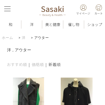
Sasaki
マイページ
カート
ー Beauty & Health ー
和
洋
美と健康
催し物
ショップ
ホーム
>
洋
>
アウター
洋 , アウター
おすすめ順
|
価格順
| 新着順