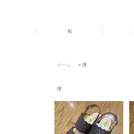
和
ホーム
>
洋
洋