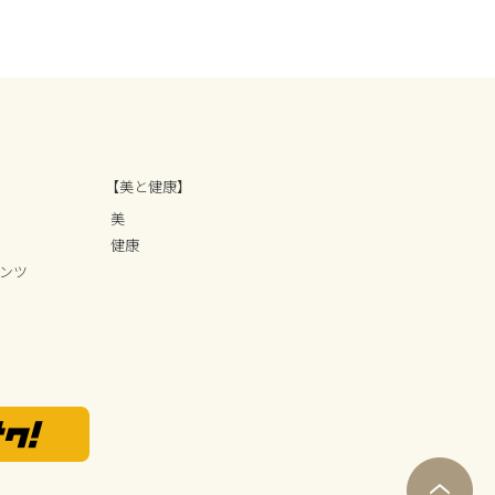
【美と健康】
美
健康
ンツ