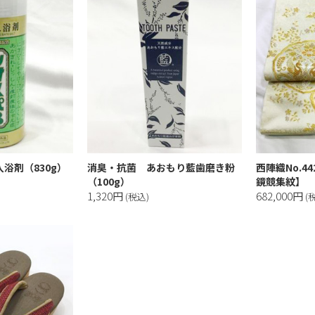
浴剤（830g）
消臭・抗菌 あおもり藍歯磨き粉
西陣織No.4
（100g）
鏡競集紋】
1,320円
682,000円
(税込)
(