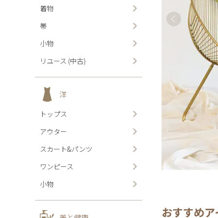
着物
帯
小物
リユース (中古)
洋
トップス
アウター
スカート&パンツ
ワンピース
小物
おすすめア
美と健康