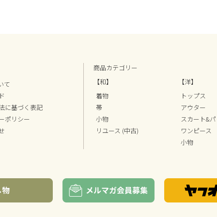
商品カテゴリー
【和】
【洋】
ついて
ド
着物
トップス
法に基づく表記
帯
アウター
ーポリシー
小物
スカート&パ
せ
リユース (中古)
ワンピース
小物