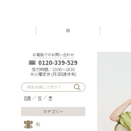
和
お電話でのお問い合わせ
0120-339-529
受付時間／10:00～18:30
※火曜定休 (月2回連休有)
抗菌
枕
帯
カテゴリー
和